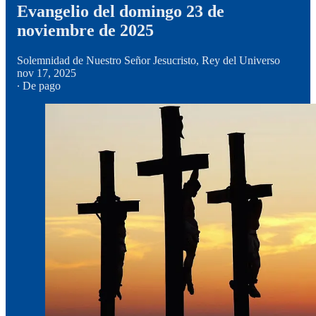
Evangelio del domingo 23 de
noviembre de 2025
Solemnidad de Nuestro Señor Jesucristo, Rey del Universo
nov 17, 2025
∙ De pago