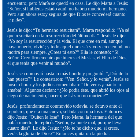
encuentro; pero María se quedó en casa. Le dijo Marta a Jesús:
“Señor, si hubieras estado aquí, no habría muerto mi hermano.
Pero aun ahora estoy segura de que Dios te concederá cuanto
le pidas”.
Jesús le dijo: “Tu hermano resucitará”. Marta respondió: “Ya sé
que resucitará en la resurrección del último día”. Jesús le dijo:
“Yo soy la resurrección y la vida. El que cree en mí, aunque
haya muerto, vivirá; y todo aquel que está vivo y cree en mí, no
morirá para siempre. ¿Crees tú esto?” Ella le contestó: “Sí,
Señor. Creo firmemente que tú eres el Mesías, el Hijo de Dios,
el que tenía que venir al mundo”.
Jesús se conmovió hasta lo más hondo y preguntó: “¿Dónde lo
han puesto?” Le contestaron: “Ven, Señor, y lo verás”. Jesús se
puso a llorar y los judíos comentaban: “De veras ¡cuánto lo
amaba!” Algunos decían: “¿No podía éste, que abrió los ojos al
ciego de nacimiento, hacer que Lázaro no muriera?”
Jesús, profundamente conmovido todavía, se detuvo ante el
sepulcro, que era una cueva, sellada con una losa. Entonces
dijo Jesús: “Quiten la losa”. Pero Marta, la hermana del que
había muerto, le replicó: “Señor, ya huele mal, porque lleva
cuatro días”. Le dijo Jesús: “¿No te he dicho que, si crees,
verás la gloria de Dios?” Entonces quitaron la piedra.