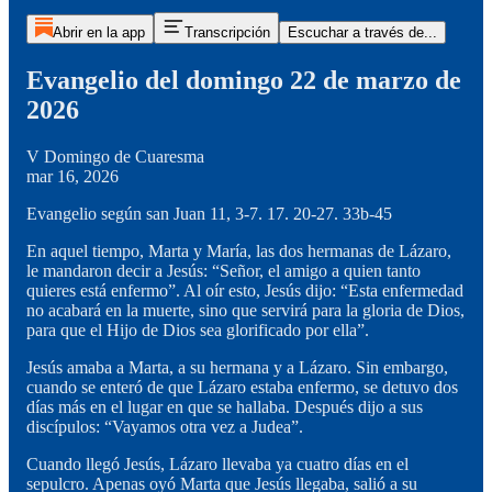
Abrir en la app
Transcripción
Escuchar a través de...
Evangelio del domingo 22 de marzo de
2026
V Domingo de Cuaresma
mar 16, 2026
Evangelio según san Juan 11, 3-7. 17. 20-27. 33b-45
En aquel tiempo, Marta y María, las dos hermanas de Lázaro,
le mandaron decir a Jesús: “Señor, el amigo a quien tanto
quieres está enfermo”. Al oír esto, Jesús dijo: “Esta enfermedad
no acabará en la muerte, sino que servirá para la gloria de Dios,
para que el Hijo de Dios sea glorificado por ella”.
Jesús amaba a Marta, a su hermana y a Lázaro. Sin embargo,
cuando se enteró de que Lázaro estaba enfermo, se detuvo dos
días más en el lugar en que se hallaba. Después dijo a sus
discípulos: “Vayamos otra vez a Judea”.
Cuando llegó Jesús, Lázaro llevaba ya cuatro días en el
sepulcro. Apenas oyó Marta que Jesús llegaba, salió a su