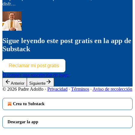
disfr…
Sigue leyendo este post gratis en la app de
Substack
Reclamar mi post gratis
O compra una suscripción de pago.
Anterior
Siguiente
© 2026 Padre Adolfo
·
Privacidad
∙
Términos
∙
Aviso de recolección
Crea tu Substack
Descargar la app