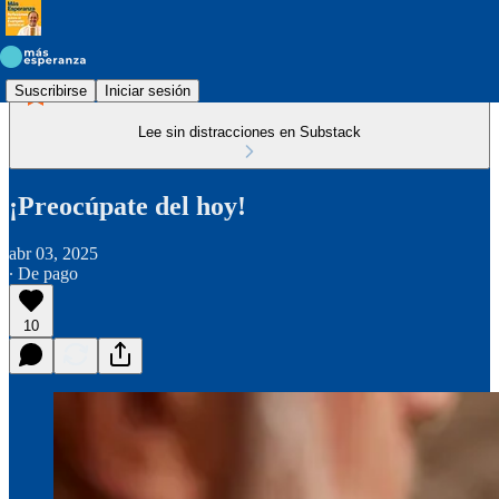
Suscribirse
Iniciar sesión
Lee sin distracciones en Substack
¡Preocúpate del hoy!
abr 03, 2025
∙ De pago
10