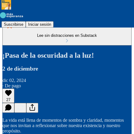
Suscribirse
Iniciar sesión
Lee sin distracciones en Substack
¡Pasa de la oscuridad a la luz!
2 de diciembre
dic 02, 2024
∙ De pago
27
La vida está llena de momentos de sombra y claridad, momentos
que nos invitan a reflexionar sobre nuestra existencia y nuestro
propósito.