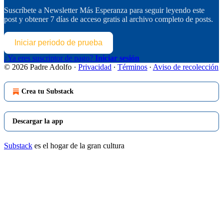
Suscríbete a
Newsletter Más Esperanza
para seguir leyendo este
post y obtener 7 días de acceso gratis al archivo completo de posts.
Iniciar periodo de prueba
¿Ya eres suscriptor de pago?
Iniciar sesión
© 2026 Padre Adolfo
·
Privacidad
∙
Términos
∙
Aviso de recolección
Crea tu Substack
Descargar la app
Substack
es el hogar de la gran cultura