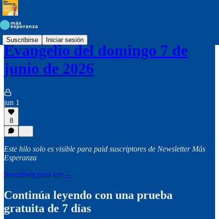
Suscribirse
Iniciar sesión
Evangelio del domingo 7 de
junio de 2026
jun 1
8
Este hilo solo es visible para paid suscriptores de Newsletter Más
Esperanza
Suscríbete para ver →
Continúa leyendo con una prueba
gratuita de 7 días