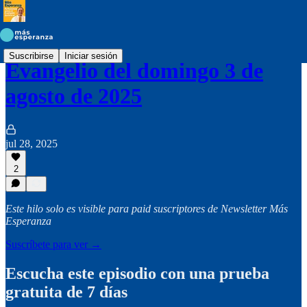
Suscribirse
Iniciar sesión
Evangelio del domingo 3 de
agosto de 2025
jul 28, 2025
2
Este hilo solo es visible para paid suscriptores de Newsletter Más
Esperanza
Suscríbete para ver →
Escucha este episodio con una prueba
gratuita de 7 días