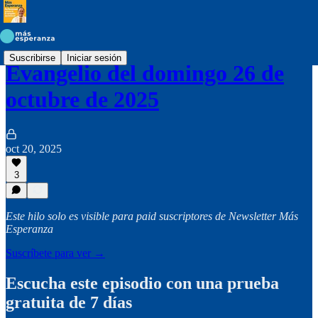
Suscribirse
Iniciar sesión
Evangelio del domingo 26 de
octubre de 2025
oct 20, 2025
3
Este hilo solo es visible para paid suscriptores de Newsletter Más
Esperanza
Suscríbete para ver →
Escucha este episodio con una prueba
gratuita de 7 días