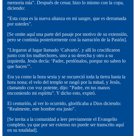
memoria mía". Después de cenar, hizo lo mismo con la copa,
diciendo:
"Esta copa es la nueva alianza en mi sangre, que es derramada
por ustedes".
[Se omite aquí una parte del pasaje por motivo de su extensión,
pero se continúa posteriormente con la narración de la Pasión].
"Llegaron al lugar llamado ‘Calvario’, y allí lo crucificaron
junto con los malhechores, uno a su derecha y otro a su
izquierda. Jesús decía: ‘Padre, perdónalos, porque no saben lo
que hacen’".
Era ya como la hora sexta y se oscureció toda la tierra hasta la
hora nona; el velo del templo se rasgó por la mitad, y Jesús,
clamando con voz potente, dijo: "Padre, en tus manos
encomiendo mi espíritu". Y dicho esto, expiró.
El centurión, al ver lo ocurrido, glorificaba a Dios diciendo:
"Realmente, este hombre era justo".
[Se invita a la comunidad a leer previamente el Evangelio
completo, ya que por ser extenso no puede ser transcrito aquí
en su totalidad].