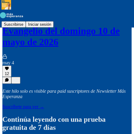
Suscribirse
Iniciar sesión
Evangelio del domingo 10 de
mayo de 2026
may 4
12
Este hilo solo es visible para paid suscriptores de Newsletter Más
Esperanza
Suscríbete para ver →
Continúa leyendo con una prueba
gratuita de 7 días