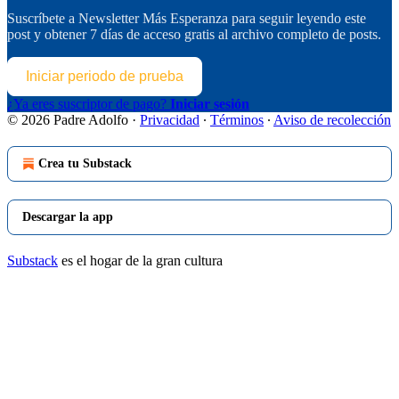
Suscríbete a
Newsletter Más Esperanza
para seguir leyendo este
post y obtener 7 días de acceso gratis al archivo completo de posts.
Iniciar periodo de prueba
¿Ya eres suscriptor de pago?
Iniciar sesión
© 2026 Padre Adolfo
·
Privacidad
∙
Términos
∙
Aviso de recolección
Crea tu Substack
Descargar la app
Substack
es el hogar de la gran cultura