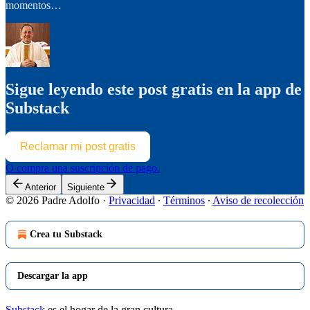
momentos…
Sigue leyendo este post gratis en la app de
Substack
Reclamar mi post gratis
O compra una suscripción de pago.
Anterior
Siguiente
© 2026 Padre Adolfo
·
Privacidad
∙
Términos
∙
Aviso de recolección
Crea tu Substack
Descargar la app
Substack
es el hogar de la gran cultura